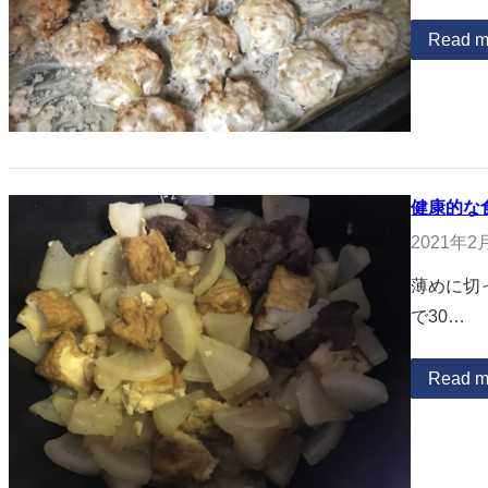
Read m
健康的な
2021年2
薄めに切
で30…
Read m