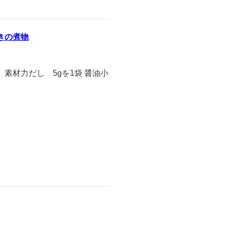
きの煮物
 素材力だし 5gを1袋 醤油小