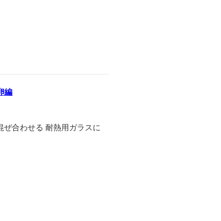
卵編
を混ぜ合わせる 耐熱用ガラスに