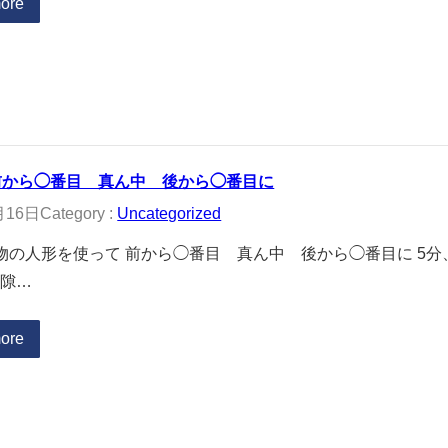
ore
前から◯番目 真ん中 後から◯番目に
月16日
Category :
Uncategorized
物の人形を使って 前から◯番目 真ん中 後から◯番目に 5分
隙…
ore