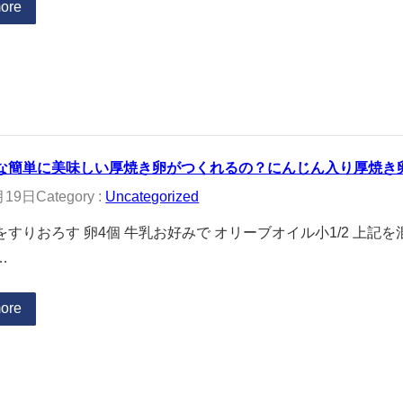
ore
な簡単に美味しい厚焼き卵がつくれるの？にんじん入り厚焼き
月19日
Category :
Uncategorized
をすりおろす 卵4個 牛乳お好みで オリーブオイル小1/2 上記
…
ore