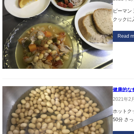
ピーマン
クックに
Read m
健康的な
2021年2
ホットク
50分 さ