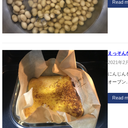
Read m
えっそん
2021年2
にんじん
オーブン
Read m