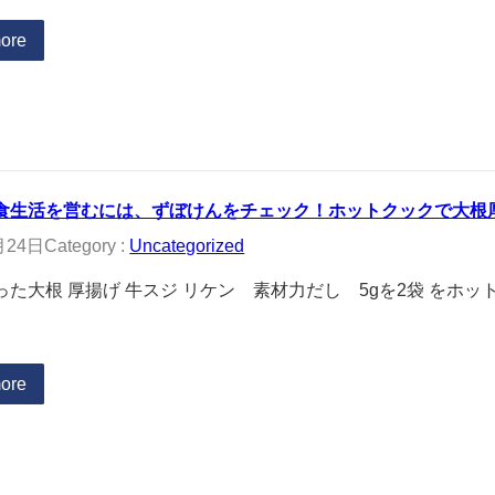
ore
食生活を営むには、ずぼけんをチェック！ホットクックで大根
月24日
Category :
Uncategorized
った大根 厚揚げ 牛スジ リケン 素材力だし 5gを2袋 をホッ
ore