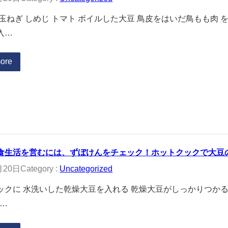
 玉ねぎ しめじ トマト ボイルした大豆 鳥皮をはいだ鳥もも肉
入…
ore
食生活を営むには、ずぼけんをチェック！ホットクックで大豆
月20日
Category :
Uncategorized
ックに 水洗いした乾燥大豆を入れる 乾燥大豆がしっかりつかるぐ
っ…