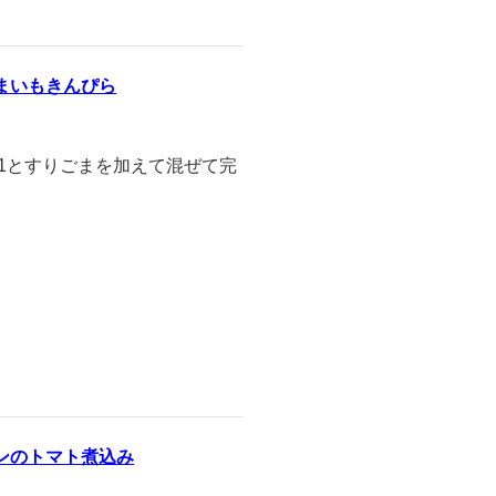
まいもきんぴら
油小1とすりごまを加えて混ぜて完
ンのトマト煮込み