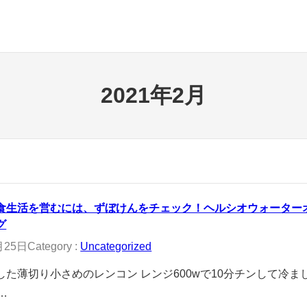
2021年2月
食生活を営むには、ずぼけんをチェック！ヘルシオウォーター
グ
月25日
Category :
Uncategorized
した薄切り小さめのレンコン レンジ600wで10分チンして冷ま
…