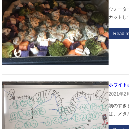
ウォータ
カットし
Read m
ホワイト
2021年2
朝のすき
は、メタ