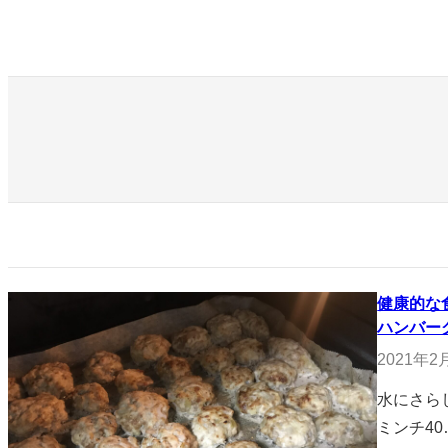
内
容
を
ス
キ
ッ
プ
健康的な
ハンバー
2021年2
水にさら
ミンチ40