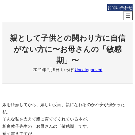
内
お問い合わせ
容
を
ス
キ
親として子供との関わり方に自信
ッ
がない方に〜お母さんの「敏感
プ
期」〜
2021年2月9日
いっぽ
Uncategorized
娘を妊娠してから、嬉しい反面、親になれるのか不安が強かった
私。
そんな私を支えて親に育ててくれている本が、
相良敦子先生の お母さんの「敏感期」です。
覚え書きですが、