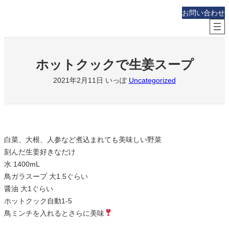
内
お問い合わせ
容
を
ス
キ
ホットクックで生姜スープ
ッ
2021年2月11日
いっぽ
Uncategorized
プ
白菜、大根、人参など煮込まれても美味しい野菜
刻んだ生姜好きなだけ
水 1400mL
鳥ガラスープ 大1.5ぐらい
醤油 大1ぐらい
ホットクック自動1-5
鳥ミンチを入れるとさらに美味