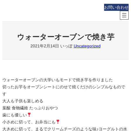
内
お問い合わせ
容
を
ス
キ
ウォーターオーブンで焼き芋
ッ
2021年2月14日
いっぽ
Uncategorized
プ
ウォーターオーブンの大学いもモードで焼き芋を作りました
切ったお芋をオーブンシートにのせて焼くだけのシンプルなもので
す
大人も子供も楽しめる
葉酸 食物繊維 たっぷりおやつ
歯にも優しい
小さめに切って、お弁当にも
大きめに切って、まるでクリームチーズのような味♪ヨーグルトの水