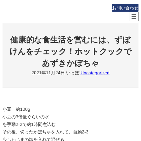
内
お問い合わせ
容
を
ス
キ
健康的な食生活を営むには、ずぼ
ッ
けんをチェック！ホットクックで
プ
あずきかぼちゃ
2021年11月24日
いっぽ
Uncategorized
小豆 約100g
小豆の3倍量ぐらいの水
を手動2-2で約1時間煮込む
その後、切ったかぼちゃを入れて、自動2-3
少しわじまの塩を入れて混ぜる