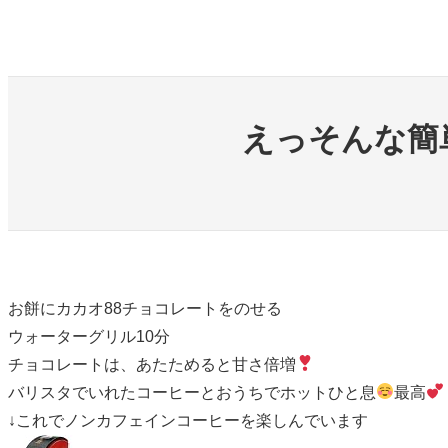
内
容
を
ス
えっそんな簡
キ
ッ
プ
お餅にカカオ88チョコレートをのせる
ウォーターグリル10分
チョコレートは、あたためると甘さ倍増
バリスタでいれたコーヒーとおうちでホットひと息
最高
↓これでノンカフェインコーヒーを楽しんでいます