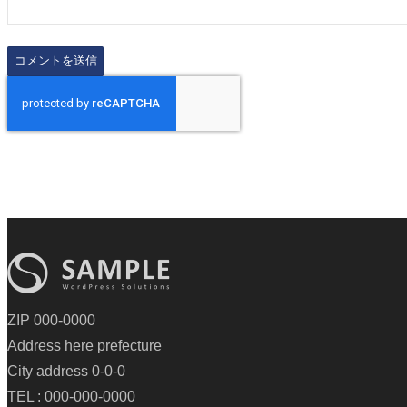
ZIP 000-0000
Address here prefecture
City address 0-0-0
TEL : 000-000-0000