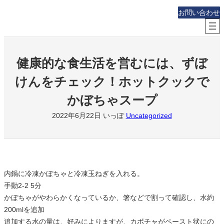
内
お問い合わせ
容
を
ス
キ
健康的な食生活を営むには、ずぼ
ッ
けんをチェック！ホットクックで
プ
かぼちゃスープ
2022年6月22日
いっぽ
Uncategorized
内鍋に冷凍かぼちゃと冷凍玉ねぎを入れる。
手動2-2 5分
かぼちゃがやわらかくなっているか、
箸などで割って確認し、水約
200mlを追加
追加する水の量は、好みによりますが、カボチャがペースト状にの