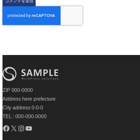
ZIP 000-0000
Address here prefecture
City address 0-0-0
TEL : 000-000-0000
Facebook
X
Instagram
YouTube