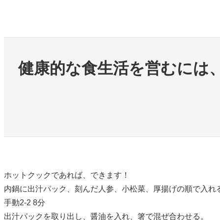
内
容
を
ス
健康的な食生活を営むには
キ
ッ
プ
ホットクックであれば、できます！
内鍋に出汁パック、刻んだ人参、小松菜、厚揚げの順で
入れ
手動2-2 8分
出汁パックを取り出し、醤油を入れ、箸で混ぜ合わせる。